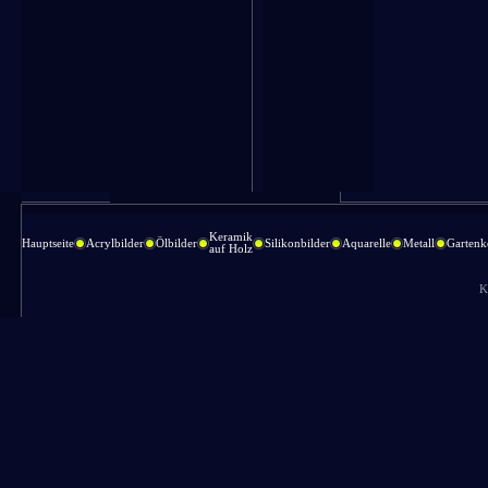
Keramik
Hauptseite
Acrylbilder
Ölbilder
Silikonbilder
Aquarelle
Metall
Gartenk
auf Holz
K