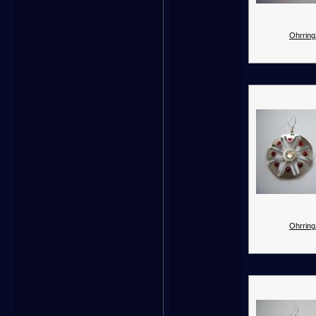
Ohrring
Ohrring