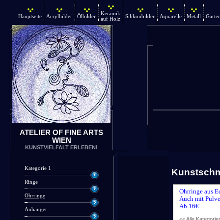
Keramik
Hauptseite
Acrylbilder
Ölbilder
Silikonbilder
Aquarelle
Metall
Garte
auf Holz
ATELIER OF FINE ARTS
WIEN
KUNSTVIELFALT ERLEBEN!
Kategorie 1
Kunstsch
Ringe
Ohrringe aus E
Ohrringe
Auch mit Pulve
Ab 16€
Anhänger
<< Alle Kategorie