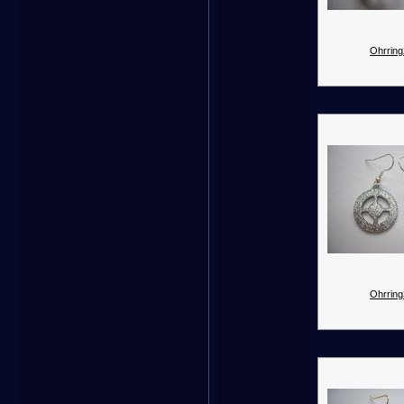
Ohrring
Ohrring