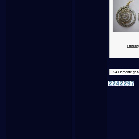
Ohrring
54 Elemente ges