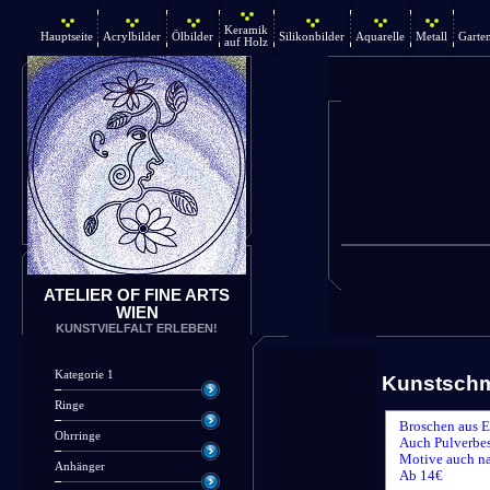
Keramik
Hauptseite
Acrylbilder
Ölbilder
Silikonbilder
Aquarelle
Metall
Garte
auf Holz
ATELIER OF FINE ARTS
WIEN
KUNSTVIELFALT ERLEBEN!
Kategorie 1
Kunstsch
Ringe
Broschen aus E
Ohrringe
Auch Pulverbes
Motive auch n
Anhänger
Ab 14€