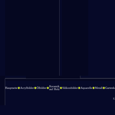
Keramik
Hauptseite
Acrylbilder
Ölbilder
Silikonbilder
Aquarelle
Metall
Gartenk
auf Holz
K