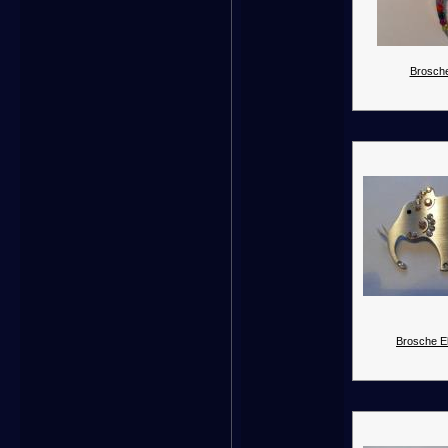
Brosche
Brosche El