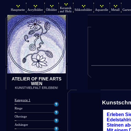
Keramik
Hauptseite
Acrylbilder
Ölbilder
Silikonbilder
Aquarelle
Metall
Garte
auf Holz
ATELIER OF FINE ARTS
WIEN
KUNSTVIELFALT ERLEBEN!
Kategorie 1
Kunstsch
Ringe
Erleben Si
Ohrringe
Edelstahlr
Steinen ab
Anhänger
Mit einem D