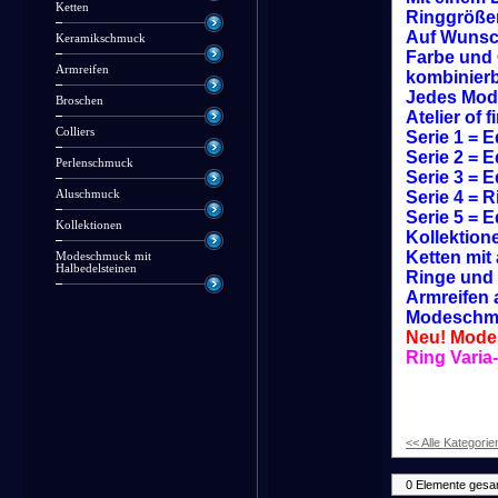
Ketten
Ringgrößen
Auf Wunsc
Keramikschmuck
Farbe und 
Armreifen
kombinierb
Jedes Mode
Broschen
Atelier of 
Colliers
Serie 1 = 
Serie 2 = 
Perlenschmuck
Serie 3 = 
Aluschmuck
Serie 4 = 
Serie 5 = 
Kollektionen
Kollektion
Ketten mit 
Modeschmuck mit
Halbedelsteinen
Ringe und 
Armreifen 
Modeschmu
Neu! Mode
Ring Varia
<< Alle Kategorie
0 Elemente gesa