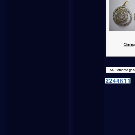
Ohrring
54 Elemente ges