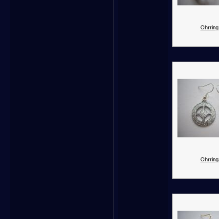
Ohrring
Ohrring