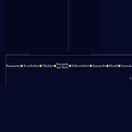
Keramik
Hauptseite
Acrylbilder
Ölbilder
Silikonbilder
Aquarelle
Metall
Gartenk
auf Holz
K