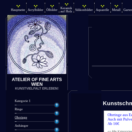
Keramik
Hauptseite
Acrylbilder
Ölbilder
Silikonbilder
Aquarelle
Metall
Garte
auf Holz
ATELIER OF FINE ARTS
WIEN
KUNSTVIELFALT ERLEBEN!
Kategorie 1
Kunstsch
Ringe
Ohrringe aus E
Ohrringe
Auch mit Pulve
Ab 16€
Anhänger
<< Alle Kategorie