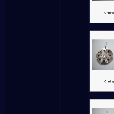
Ohrring
Ohrring