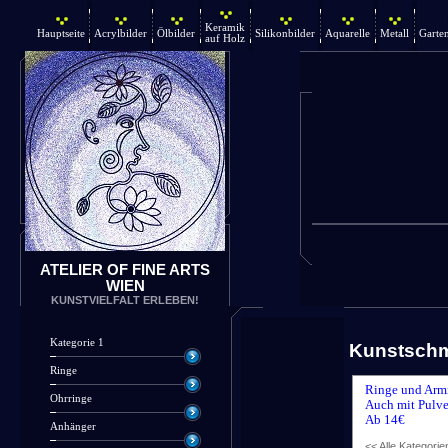
Keramik
Hauptseite
Acrylbilder
Ölbilder
Silikonbilder
Aquarelle
Metall
Garte
auf Holz
ATELIER OF FINE ARTS
WIEN
KUNSTVIELFALT ERLEBEN!
Kategorie 1
Kunstsch
Ringe
Ringe und Arm
Ohrringe
Auch mit Pulve
Ab 14€
Anhänger
<< Alle Kategorie