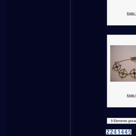
Kette 
Kette 
9 Elemente gesa