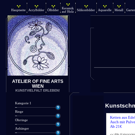
Keramik
Hauptseite
Acrylbilder
Ölbilder
Silikonbilder
Aquarelle
Metall
Garte
auf Holz
ATELIER OF FINE ARTS
WIEN
KUNSTVIELFALT ERLEBEN!
Kategorie 1
Kunstsch
Ringe
Ketten aus Ede
Ohrringe
Auch mit Pulve
Ab 21€
Anhänger
<< Alle Kategorie