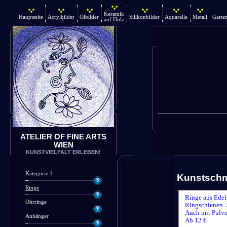
Keramik
Hauptseite
Acrylbilder
Ölbilder
Silikonbilder
Aquarelle
Metall
Garte
auf Holz
ATELIER OF FINE ARTS
WIEN
KUNSTVIELFALT ERLEBEN!
Kategorie 1
Kunstsch
Ringe
Ringe aus Edel
Ohrringe
Ringschienen 
Auch mit Pulve
Anhänger
Ab 12 €