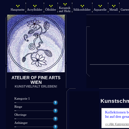
Keramik
Hauptseite
Acrylbilder
Ölbilder
Silikonbilder
Aquarelle
Metall
Garte
auf Holz
ATELIER OF FINE ARTS
WIEN
KUNSTVIELFALT ERLEBEN!
Kategorie 1
Kunstsch
Ringe
Kollektionen b
Ohrringe
Ist auf den ges
Anhänger
<< Alle Kategorie