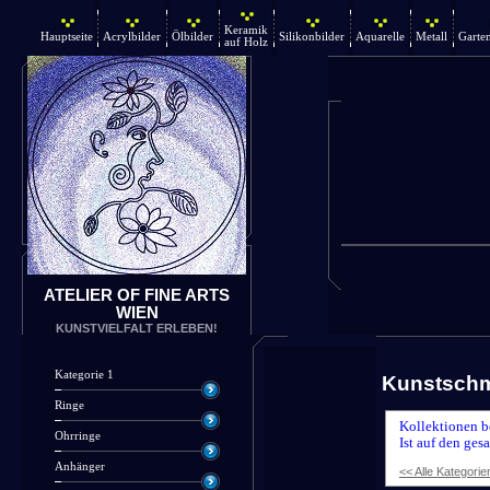
Keramik
Hauptseite
Acrylbilder
Ölbilder
Silikonbilder
Aquarelle
Metall
Garte
auf Holz
ATELIER OF FINE ARTS
WIEN
KUNSTVIELFALT ERLEBEN!
Kategorie 1
Kunstsch
Ringe
Kollektionen b
Ohrringe
Ist auf den ges
Anhänger
<< Alle Kategorie