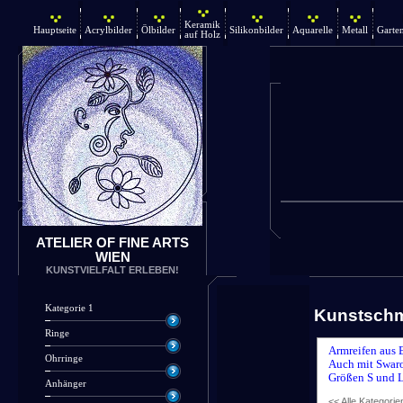
Keramik
Hauptseite
Acrylbilder
Ölbilder
Silikonbilder
Aquarelle
Metall
Garte
auf Holz
ATELIER OF FINE ARTS
WIEN
KUNSTVIELFALT ERLEBEN!
Kategorie 1
Kunstsch
Ringe
Armreifen aus 
Ohrringe
Auch mit Swaro
Größen S und L
Anhänger
<< Alle Kategorie