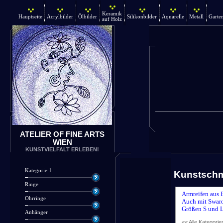
Keramik
Hauptseite
Acrylbilder
Ölbilder
Silikonbilder
Aquarelle
Metall
Garte
auf Holz
ATELIER OF FINE ARTS
WIEN
KUNSTVIELFALT ERLEBEN!
Kategorie 1
Kunstsch
Ringe
Armreifen aus 
Ohrringe
Auch mit Swaro
Größen S und L
Anhänger
<< Alle Kategorie