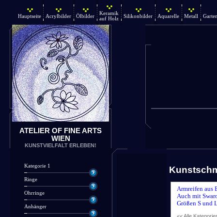
Keramik
Hauptseite
Acrylbilder
Ölbilder
Silikonbilder
Aquarelle
Metall
Garte
auf Holz
ATELIER OF FINE ARTS
WIEN
KUNSTVIELFALT ERLEBEN!
Kategorie 1
Kunstsch
Ringe
Armreifen aus 
Ohrringe
Auch mit Swaro
Größen S und L
Anhänger
<< Alle Kategorie