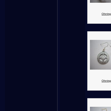
Ohrring
Ohrring