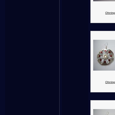
Ohrring
Ohrring