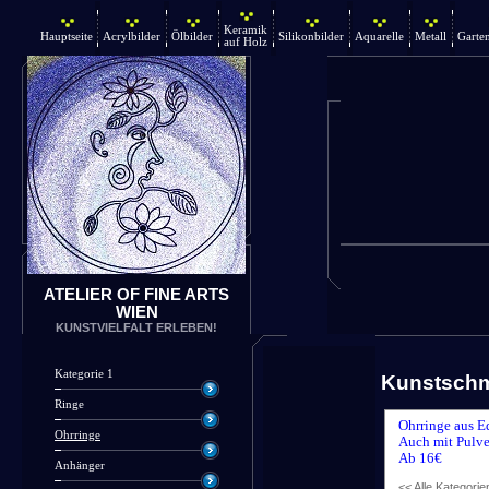
Keramik
Hauptseite
Acrylbilder
Ölbilder
Silikonbilder
Aquarelle
Metall
Garte
auf Holz
ATELIER OF FINE ARTS
WIEN
KUNSTVIELFALT ERLEBEN!
Kategorie 1
Kunstsch
Ringe
Ohrringe aus E
Ohrringe
Auch mit Pulve
Ab 16€
Anhänger
<< Alle Kategorie