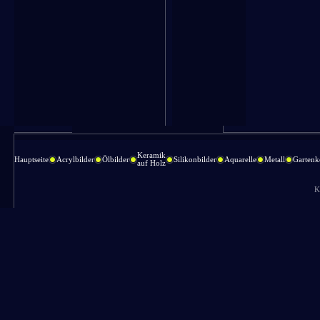
Keramik
Hauptseite
Acrylbilder
Ölbilder
Silikonbilder
Aquarelle
Metall
Gartenk
auf Holz
K