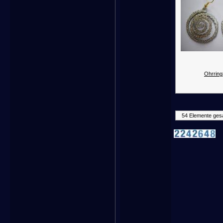
Ohrring
54 Elemente ges