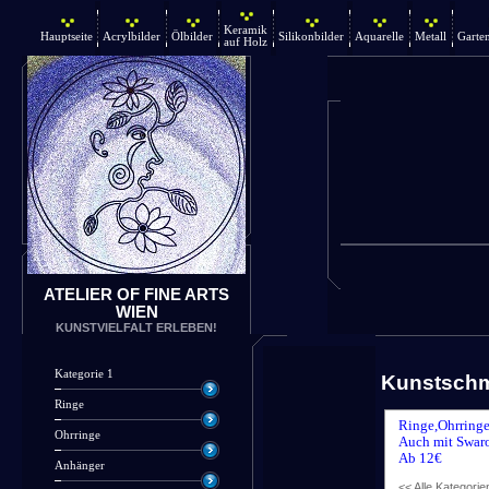
Keramik
Hauptseite
Acrylbilder
Ölbilder
Silikonbilder
Aquarelle
Metall
Garte
auf Holz
ATELIER OF FINE ARTS
WIEN
KUNSTVIELFALT ERLEBEN!
Kategorie 1
Kunstsch
Ringe
Ringe,Ohrringe
Ohrringe
Auch mit Swaro
Ab 12€
Anhänger
<< Alle Kategorie