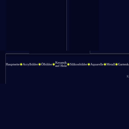
Keramik
Hauptseite
Acrylbilder
Ölbilder
Silikonbilder
Aquarelle
Metall
Gartenk
auf Holz
K