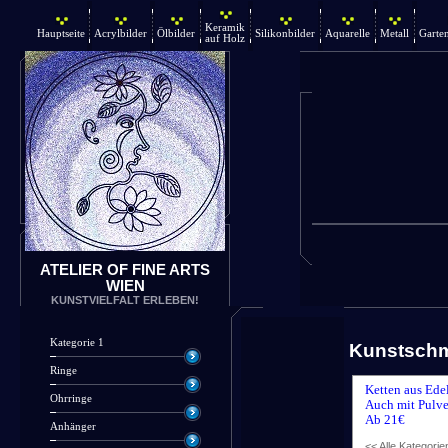
Keramik
Hauptseite
Acrylbilder
Ölbilder
Silikonbilder
Aquarelle
Metall
Garte
auf Holz
ATELIER OF FINE ARTS
WIEN
KUNSTVIELFALT ERLEBEN!
Kategorie 1
Kunstsch
Ringe
Ketten aus Ede
Ohrringe
Auch mit Pulve
Ab 21€
Anhänger
<< Alle Kategorie