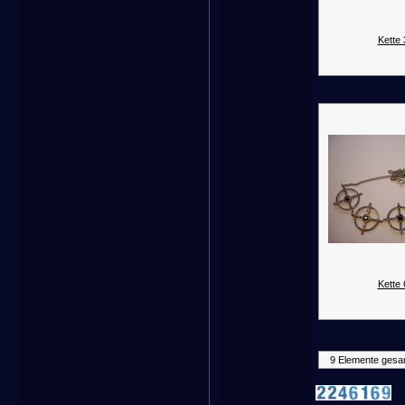
Kette 
Kette 
9 Elemente gesa