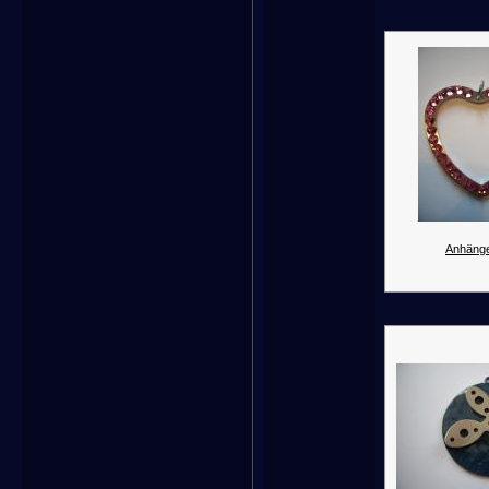
Anhänge