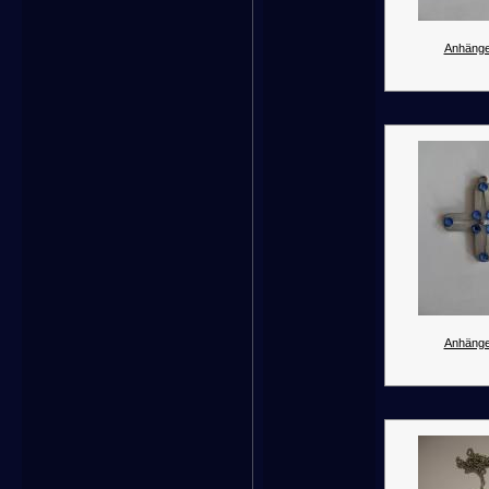
Anhänge
Anhänge