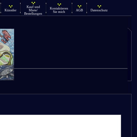
Kauf und
Kontaktieren
Künstler
Miete/
AGB
Datenschutz
Sie mich
Bestellungen