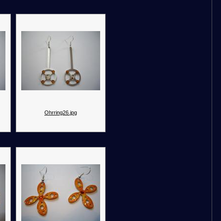
Ohrring26.jpg