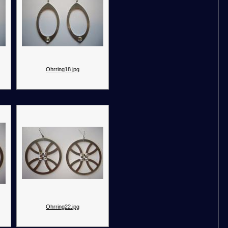
Ohrring18.jpg
Ohrring22.jpg