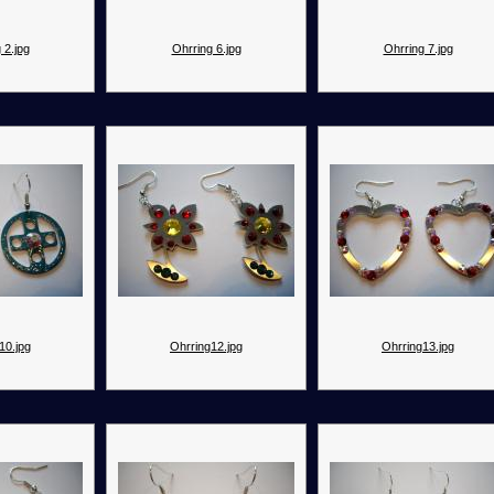
 2.jpg
Ohrring 6.jpg
Ohrring 7.jpg
10.jpg
Ohrring12.jpg
Ohrring13.jpg