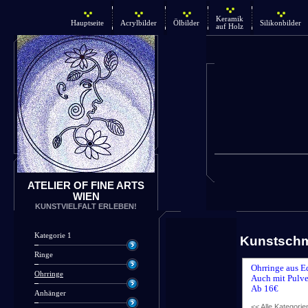
Keramik
Hauptseite
Acrylbilder
Ölbilder
Silikonbilder
auf Holz
ATELIER OF FINE ARTS
WIEN
KUNSTVIELFALT ERLEBEN!
Kategorie 1
Kunstsch
Ringe
Ohrringe aus E
Ohrringe
Auch mit Pulve
Ab 16€
Anhänger
<< Alle Kategorie