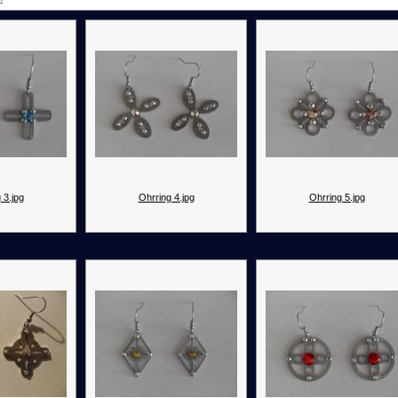
 3.jpg
Ohrring 4.jpg
Ohrring 5.jpg