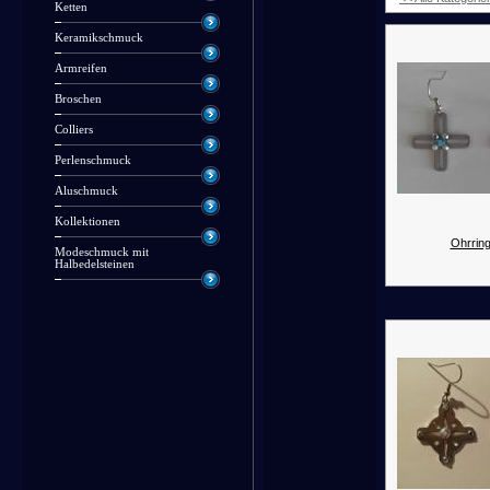
Ketten
Keramikschmuck
Armreifen
Broschen
Colliers
Perlenschmuck
Aluschmuck
Kollektionen
Ohrring
Modeschmuck mit
Halbedelsteinen