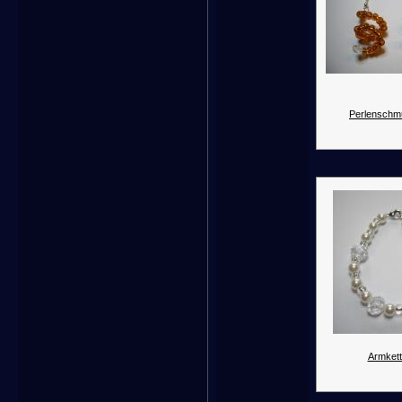
Perlenschm
Armkett