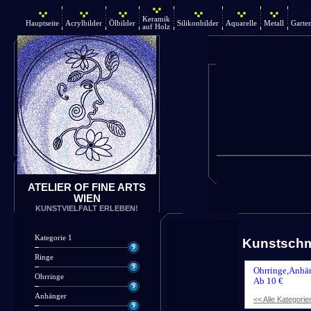
Keramik
Hauptseite
Acrylbilder
Ölbilder
Silikonbilder
Aquarelle
Metall
Garte
auf Holz
ATELIER OF FINE ARTS
WIEN
KUNSTVIELFALT ERLEBEN!
Kategorie 1
Kunstsch
Ringe
Ohrringe,Anhän
Ohrringe
Ab 10 €
Anhänger
<< Alle Kategorie