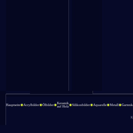
Keramik
Hauptseite
Acrylbilder
Ölbilder
Silikonbilder
Aquarelle
Metall
Gartenk
auf Holz
K