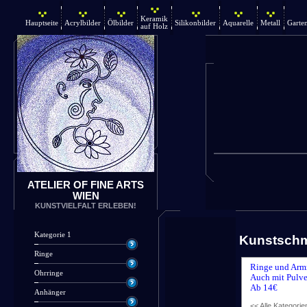
Keramik
Hauptseite
Acrylbilder
Ölbilder
Silikonbilder
Aquarelle
Metall
Garte
auf Holz
ATELIER OF FINE ARTS
WIEN
KUNSTVIELFALT ERLEBEN!
Kategorie 1
Kunstsch
Ringe
Ringe und Arm
Ohrringe
Auch mit Pulve
Ab 14€
Anhänger
<< Alle Kategorie