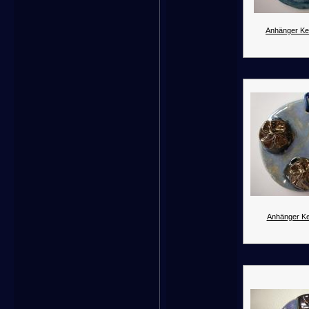
Anhänger Ke
Anhänger Ke