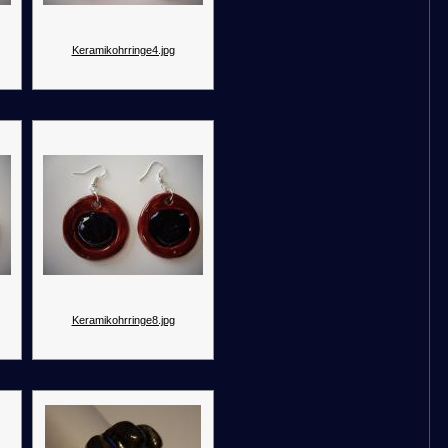
Keramikohrringe4.jpg
Keramikohrringe8.jpg