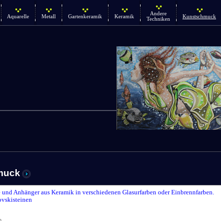
Andere
Aquarelle
Metall
Gartenkeramik
Keramik
Kunstschmuck
Techniken
muck
 und Anhänger aus Keramik in verschiedenen Glasurfarben oder Einbrennfarben.
vskisteinen
n