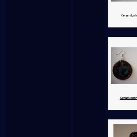
Keramikohr
Keramikohr