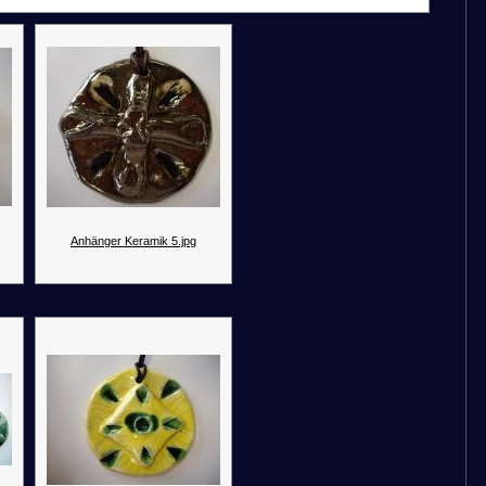
Anhänger Keramik 5.jpg