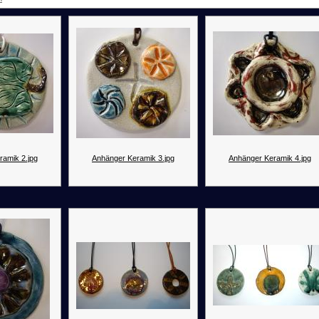
ramik 2.jpg
Anhänger Keramik 3.jpg
Anhänger Keramik 4.jpg