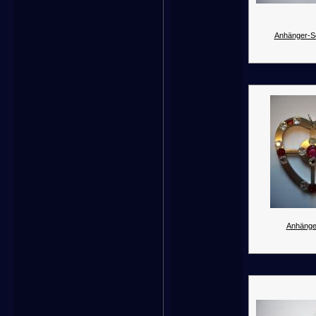
Anhänger-Se
Anhänge