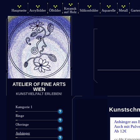
Keramik
Hauptseite
Acrylbilder
Ölbilder
Silikonbilder
Aquarelle
Metall
Garte
auf Holz
ATELIER OF FINE ARTS
WIEN
KUNSTVIELFALT ERLEBEN!
Kategorie 1
Kunstsch
Ringe
Anhänger aus E
Ohrringe
Auch mit Pulve
Ab 12€
Anhänger
<< Alle Kategorie