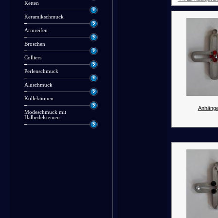
Ketten
Keramikschmuck
Armreifen
Broschen
Colliers
Perlenschmuck
Aluschmuck
Kollektionen
Anhänge
Modeschmuck mit
Halbedelsteinen