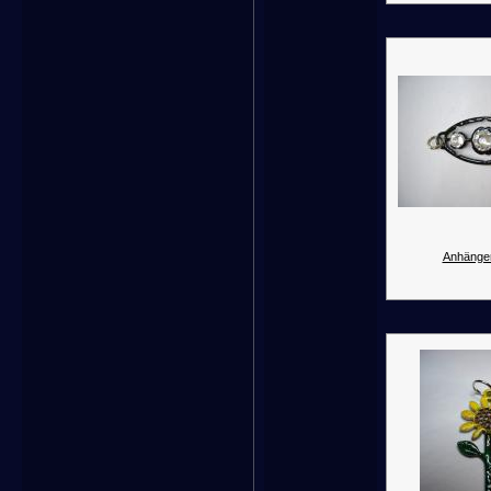
Anhänger