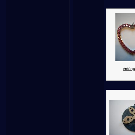
Anhänge