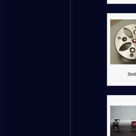
Ring9