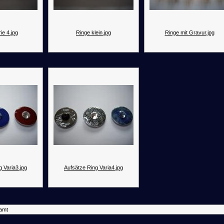
ie 4.jpg
Ringe klein.jpg
Ringe mit Gravur.jpg
 Varia3.jpg
Aufsätze Ring Varia4.jpg
amt