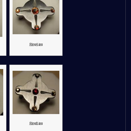
Ring4.jpg
Ring8.jpg