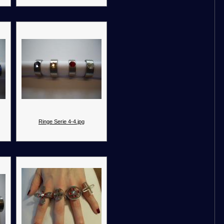
Ringe Serie 4-4.jpg