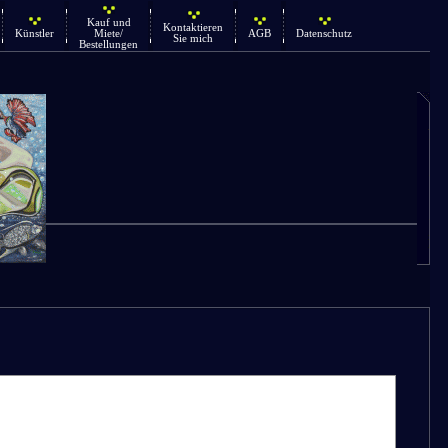
Kauf und
Kontaktieren
Künstler
Miete/
AGB
Datenschutz
Sie mich
Bestellungen