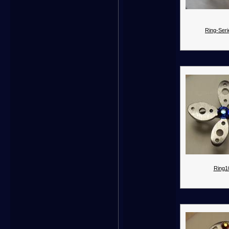
Ring-Seri
Ring1