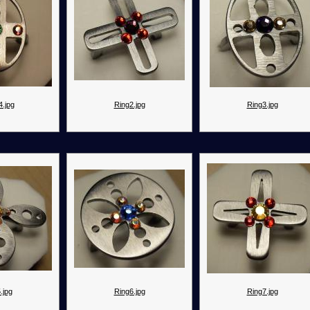
4.jpg
Ring2.jpg
Ring3.jpg
.jpg
Ring6.jpg
Ring7.jpg