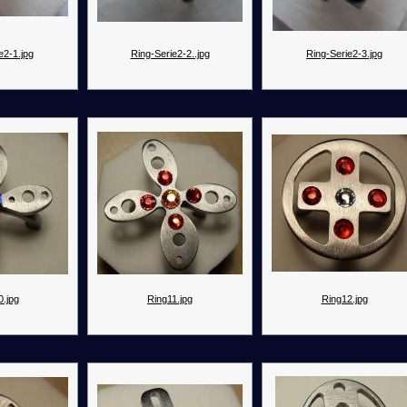
e2-1.jpg
Ring-Serie2-2..jpg
Ring-Serie2-3.jpg
0.jpg
Ring11.jpg
Ring12.jpg