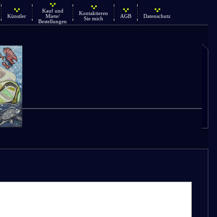
Kauf und
Kontaktieren
Künstler
Miete/
AGB
Datenschutz
Sie mich
Bestellungen