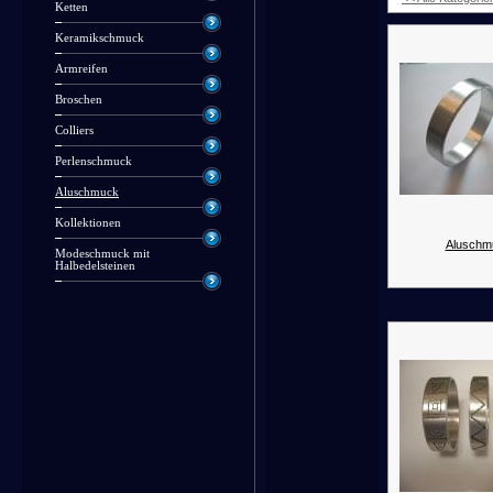
Ketten
Keramikschmuck
Armreifen
Broschen
Colliers
Perlenschmuck
Aluschmuck
Kollektionen
Aluschm
Modeschmuck mit
Halbedelsteinen