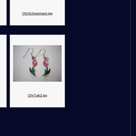
OhrSchneemann.jpg
OhrTulp2.jpg