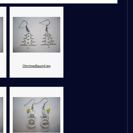
OhrringeBaum4.jpg