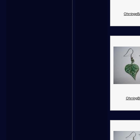
OhrringeB
OhrringBl