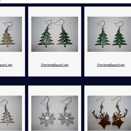
aum1.jpg
OhrringeBaum2.jpg
OhrringeBaum3.jpg