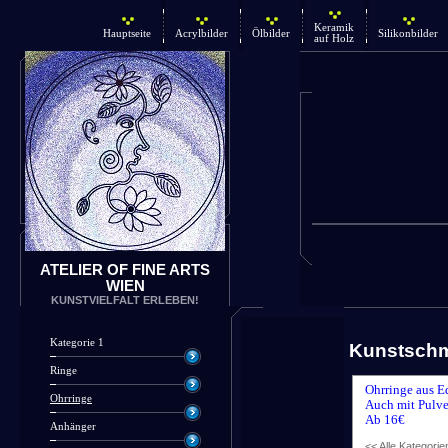
Keramik
Hauptseite
Acrylbilder
Ölbilder
Silikonbilder
auf Holz
ATELIER OF FINE ARTS
WIEN
KUNSTVIELFALT ERLEBEN!
Kategorie 1
Kunstsch
Ringe
Ohrringe aus E
Ohrringe
Auch mit Pulve
Ab 16€
Anhänger
<< Alle Kategorie