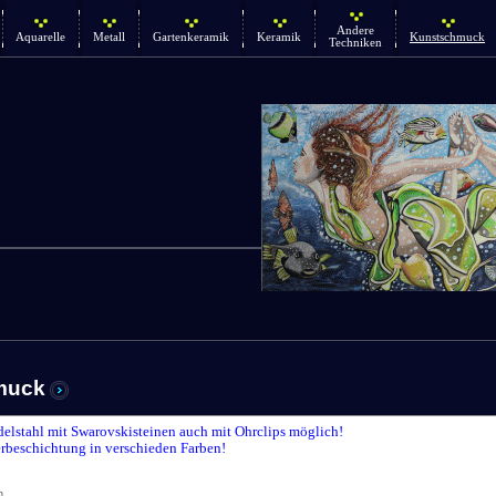
Andere
Aquarelle
Metall
Gartenkeramik
Keramik
Kunstschmuck
Techniken
muck
delstahl mit Swarovskisteinen auch mit Ohrclips möglich!
rbeschichtung in verschieden Farben!
n