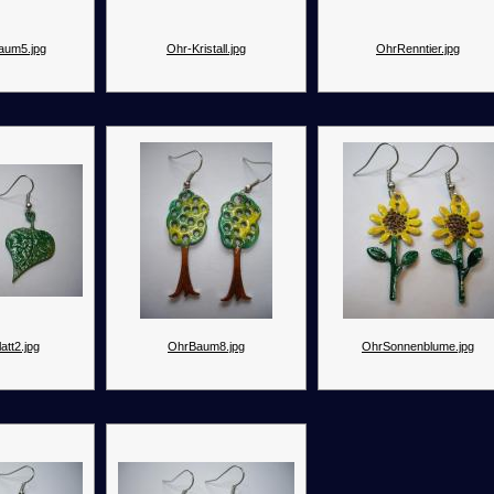
aum5.jpg
Ohr-Kristall.jpg
OhrRenntier.jpg
att2.jpg
OhrBaum8.jpg
OhrSonnenblume.jpg