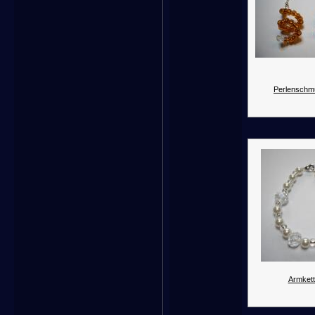
Perlenschm
Armkett