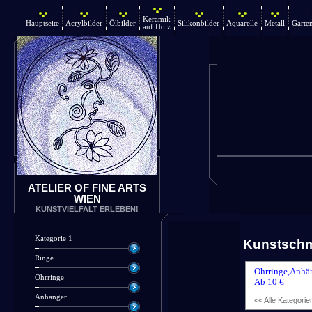
Keramik
Hauptseite
Acrylbilder
Ölbilder
Silikonbilder
Aquarelle
Metall
Garte
auf Holz
ATELIER OF FINE ARTS
WIEN
KUNSTVIELFALT ERLEBEN!
Kategorie 1
Kunstsch
Ringe
Ohrringe,Anhän
Ohrringe
Ab 10 €
Anhänger
<< Alle Kategorie