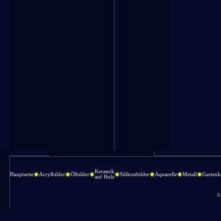
Keramik
Hauptseite
Acrylbilder
Ölbilder
Silikonbilder
Aquarelle
Metall
Gartenk
auf Holz
K