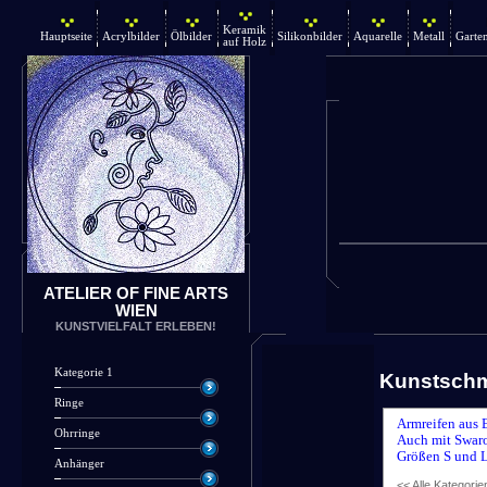
Keramik
Hauptseite
Acrylbilder
Ölbilder
Silikonbilder
Aquarelle
Metall
Garte
auf Holz
ATELIER OF FINE ARTS
WIEN
KUNSTVIELFALT ERLEBEN!
Kategorie 1
Kunstsch
Ringe
Armreifen aus 
Ohrringe
Auch mit Swaro
Größen S und L
Anhänger
<< Alle Kategorie