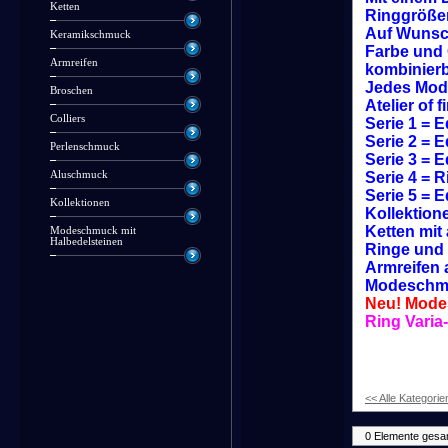
Ketten
Ringgrößen
Auf Wunsc
Keramikschmuck
Farbe und 
Armreifen
kombinierb
Jedes Mode
Broschen
Atelier of 
Colliers
Serie 1 = 
Serie 2 = 
Perlenschmuck
Serie 3 = 
Aluschmuck
Serie 4 = 
Serie 5 = 
Kollektionen
Kollektion
Ketten mit 
Modeschmuck mit
Halbedelsteinen
Ringe und 
Armreifen 
Modeschmu
Neu! Mode
Ring Varia
<< Alle Kategorie
0 Elemente gesa