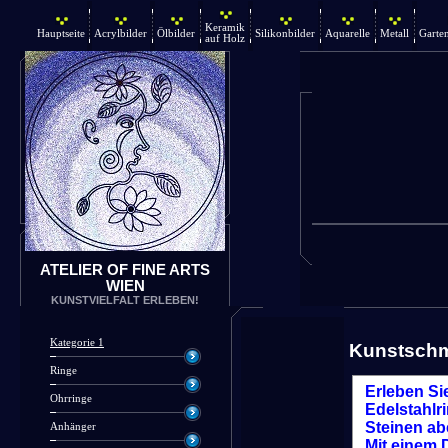
Keramik
Hauptseite
Acrylbilder
Ölbilder
Silikonbilder
Aquarelle
Metall
Garte
auf Holz
ATELIER OF FINE ARTS
WIEN
KUNSTVIELFALT ERLEBEN!
Kategorie 1
Kunstsch
Ringe
Erleben Si
Ohrringe
Edelstahlr
Steinen ab
Anhänger
Mit einem D