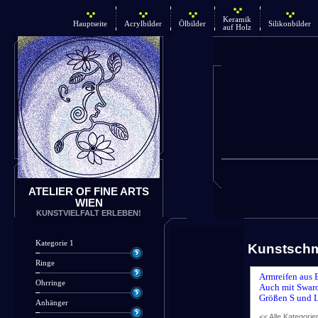
Keramik
Hauptseite
Acrylbilder
Ölbilder
Silikonbilder
auf Holz
ATELIER OF FINE ARTS
WIEN
KUNSTVIELFALT ERLEBEN!
Kategorie 1
Kunstsch
Ringe
Armreifen aus 
Ohrringe
Auch mit Swaro
Größen S und L
Anhänger
<< Alle Kategorie