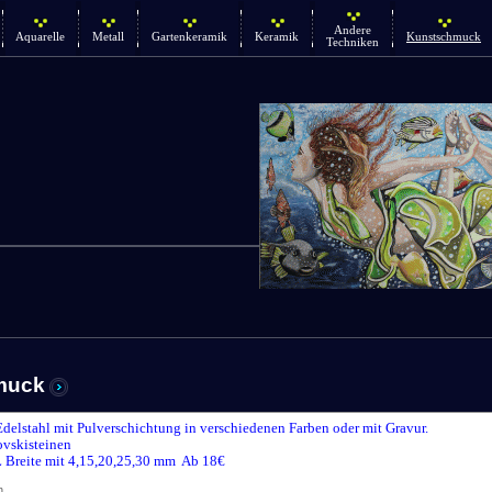
Andere
Aquarelle
Metall
Gartenkeramik
Keramik
Kunstschmuck
Techniken
muck
Edelstahl mit Pulverschichtung in verschiedenen Farben oder mit Gravur.
vskisteinen
 Breite mit 4,15,20,25,30 mm Ab 18€
n