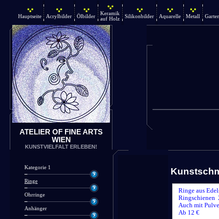
Keramik
Hauptseite
Acrylbilder
Ölbilder
Silikonbilder
Aquarelle
Metall
Garte
auf Holz
ATELIER OF FINE ARTS
WIEN
KUNSTVIELFALT ERLEBEN!
Kategorie 1
Kunstsch
Ringe
Ringe aus Edel
Ohrringe
Ringschienen 
Auch mit Pulve
Anhänger
Ab 12 €