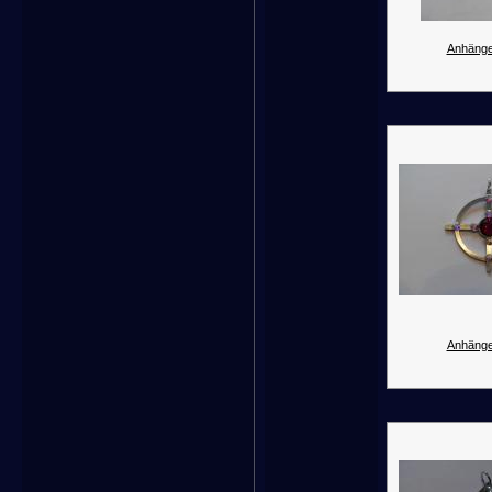
Anhänge
Anhänge