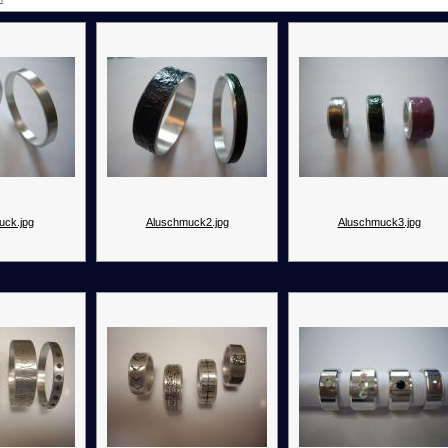
uck.jpg
Aluschmuck2.jpg
Aluschmuck3.jpg