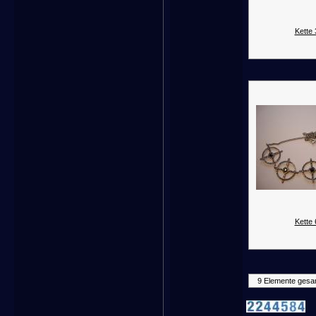
Kette 
Kette 
9 Elemente gesa