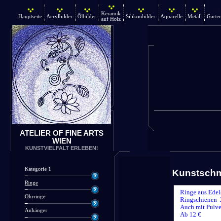
Keramik
Hauptseite
Acrylbilder
Ölbilder
Silikonbilder
Aquarelle
Metall
Garte
auf Holz
ATELIER OF FINE ARTS
WIEN
KUNSTVIELFALT ERLEBEN!
Kategorie 1
Kunstsch
Ringe
Ringe aus Edel
Ohrringe
Ringschienen 
Auch mit Pulve
Anhänger
Ab 12 €