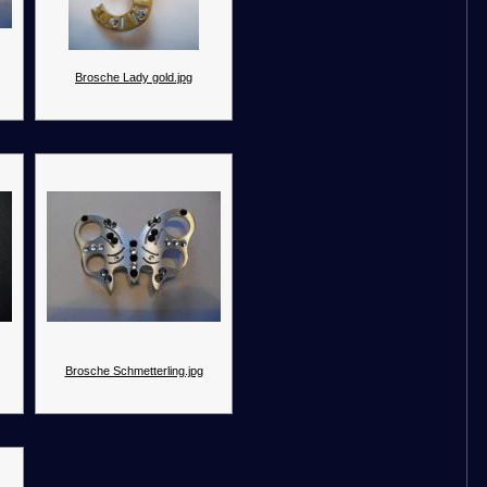
Brosche Lady gold.jpg
Brosche Schmetterling.jpg