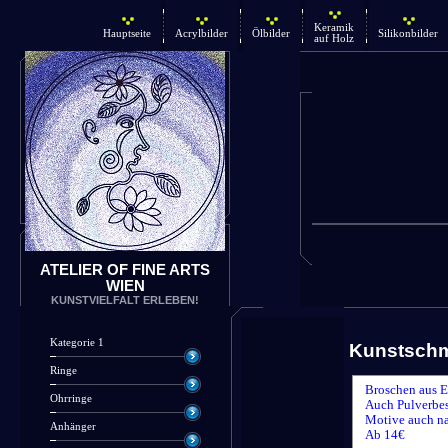
Keramik
Hauptseite
Acrylbilder
Ölbilder
Silikonbilder
auf Holz
ATELIER OF FINE ARTS
WIEN
KUNSTVIELFALT ERLEBEN!
Kategorie 1
Kunstsch
Ringe
Broschen aus E
Ohrringe
Auch Pulverbes
Motive auch n
Anhänger
Ab 14€