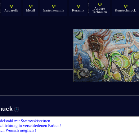
Andere
Aquarelle
Metall
Gartenkeramik
Keramik
Kunstschmuck
Techniken
muck
delstahl mit Swarovskisteinen-
chichtung in verschiedenen Farben!
ach Wunsch möglich !