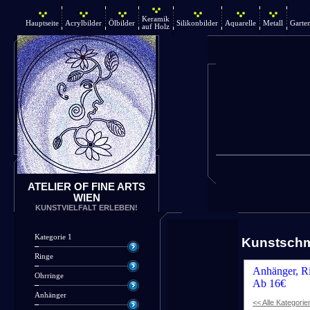
Keramik
Hauptseite
Acrylbilder
Ölbilder
Silikonbilder
Aquarelle
Metall
Garte
auf Holz
ATELIER OF FINE ARTS
WIEN
KUNSTVIELFALT ERLEBEN!
Kategorie 1
Kunstsch
Ringe
Anhänger, Ri
Ohrringe
Ab 16€
Anhänger
<< Alle Kategorie