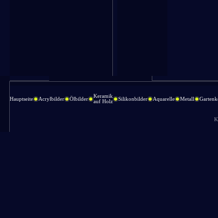
Keramik
Hauptseite
Acrylbilder
Ölbilder
Silikonbilder
Aquarelle
Metall
Gartenk
auf Holz
K