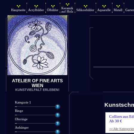
Keramik
Hauptseite
Acrylbilder
Ölbilder
Silikonbilder
Aquarelle
Metall
Garte
auf Holz
ATELIER OF FINE ARTS
WIEN
KUNSTVIELFALT ERLEBEN!
Kategorie 1
Kunstsch
Ringe
Colliers aus Ed
Ohrringe
Ab 30 €
Anhänger
<< Alle Kategorie