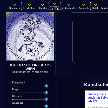
Keramik
Hauptseite
Acrylbilder
Ölbilder
Silikonbilder
Aquarelle
Metall
Garte
auf Holz
ATELIER OF FINE ARTS
WIEN
KUNSTVIELFALT ERLEBEN!
Kategorie 1
Kunstsch
Ringe
Anhänger aus E
Ohrringe
Auch mit Pulve
Ab 12€
Anhänger
<< Alle Kategorie