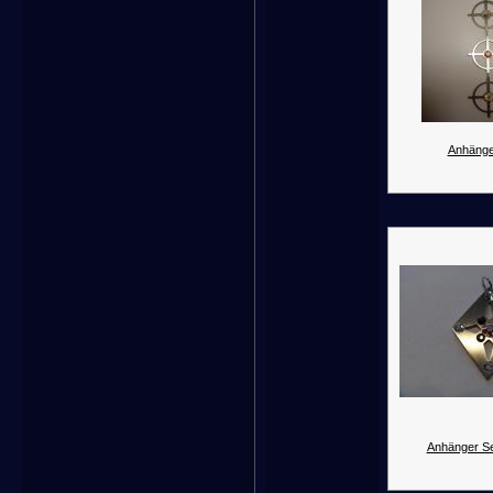
Anhänge
Anhänger Se