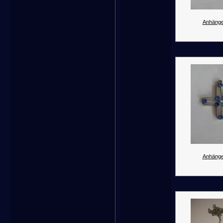
Anhänge
Anhänge