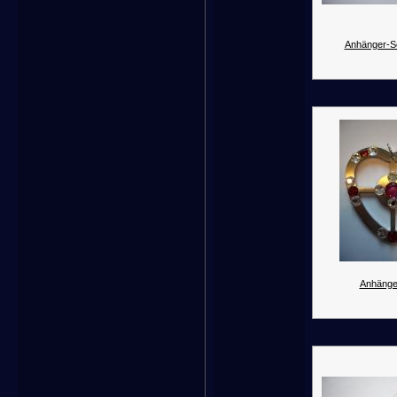
Anhänger-Se
Anhänge