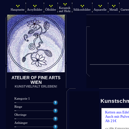
Keramik
Hauptseite
Acrylbilder
Ölbilder
Silikonbilder
Aquarelle
Metall
Garte
auf Holz
ATELIER OF FINE ARTS
WIEN
KUNSTVIELFALT ERLEBEN!
Kategorie 1
Kunstsch
Ringe
Ketten aus Ede
Ohrringe
Auch mit Pulve
Ab 21€
Anhänger
<< Alle Kategorie