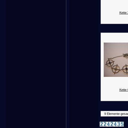
Kette 
Kette 
9 Elemente gesa