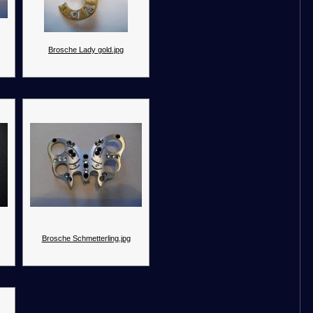
Brosche Lady gold.jpg
Brosche Schmetterling.jpg