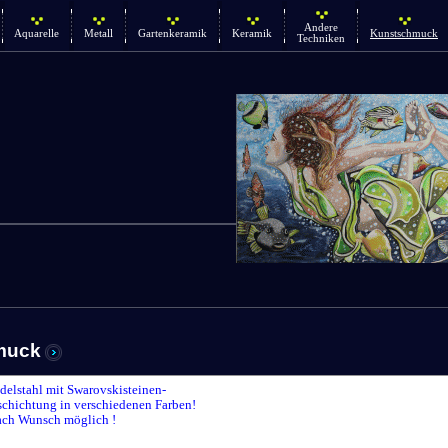
Andere
Aquarelle
Metall
Gartenkeramik
Keramik
Kunstschmuck
Techniken
muck
delstahl mit Swarovskisteinen-
chichtung in verschiedenen Farben!
ach Wunsch möglich !