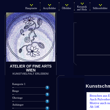
Keramik
Hauptseite
Acrylbilder
Ölbilder
Silikonbilder
auf Holz
ATELIER OF FINE ARTS
WIEN
KUNSTVIELFALT ERLEBEN!
Kategorie 1
Kunstsch
Ringe
Broschen aus E
Ohrringe
Auch Pulverbes
Motive auch n
Anhänger
Ab 14€