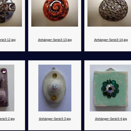
rie3-12.jpg
Anhänger-Serie3-13.jpg
Anhänger-Serie3-14.jpg
rie3-2.jpg
Anhänger-Serie3-3.jpg
Anhänger-Serie3-4.jpg