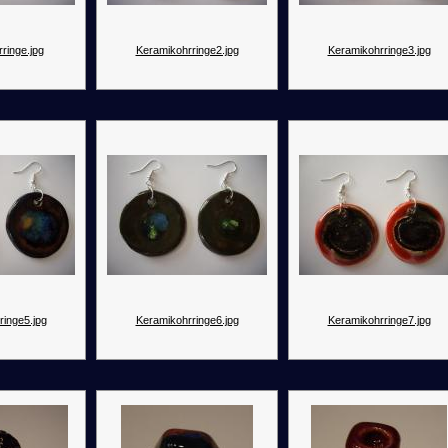
ringe.jpg
Keramikohrringe2.jpg
Keramikohrringe3.jpg
ringe5.jpg
Keramikohrringe6.jpg
Keramikohrringe7.jpg