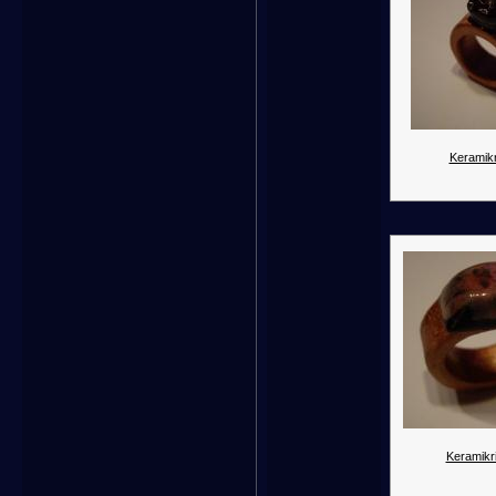
Keramikr
Keramikr