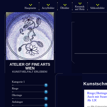
Keramik
Hauptseite
Acrylbilder
Ölbilder
Silikonbilder
auf Holz
ATELIER OF FINE ARTS
WIEN
KUNSTVIELFALT ERLEBEN!
Kategorie 1
Kunstsch
Ringe
Ringe,Ohrringe
Ohrringe
Auch mit Swaro
Ab 12€
Anhänger
<< Alle Kategorie