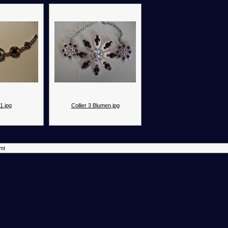
 1.jpg
Collier 3 Blumen.jpg
mt