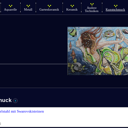
Andere
Aquarelle
Metall
Gartenkeramik
Keramik
Kunstschmuck
Techniken
muck
elstahl mit Swarovskisteinen
n