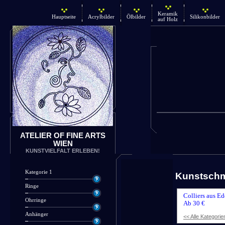
Keramik
Hauptseite
Acrylbilder
Ölbilder
Silikonbilder
auf Holz
ATELIER OF FINE ARTS
WIEN
KUNSTVIELFALT ERLEBEN!
Kategorie 1
Kunstsch
Ringe
Colliers aus Ed
Ohrringe
Ab 30 €
Anhänger
<< Alle Kategorie