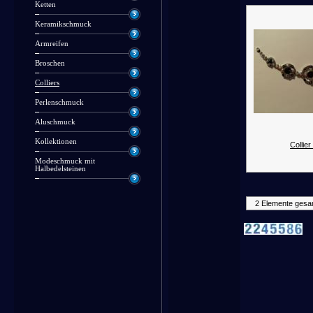
Ketten
Keramikschmuck
Armreifen
Broschen
Colliers
Perlenschmuck
Aluschmuck
Kollektionen
Collier
Modeschmuck mit
Halbedelsteinen
2 Elemente gesa