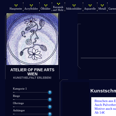
Keramik
Hauptseite
Acrylbilder
Ölbilder
Silikonbilder
Aquarelle
Metall
Garte
auf Holz
ATELIER OF FINE ARTS
WIEN
KUNSTVIELFALT ERLEBEN!
Kategorie 1
Kunstsch
Ringe
Broschen aus E
Ohrringe
Auch Pulverbes
Motive auch n
Anhänger
Ab 14€