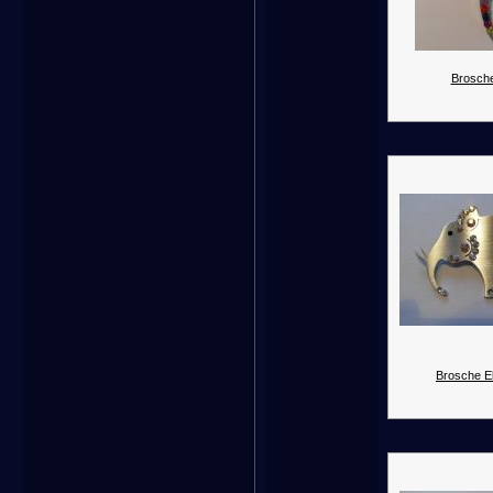
Brosche
Brosche El