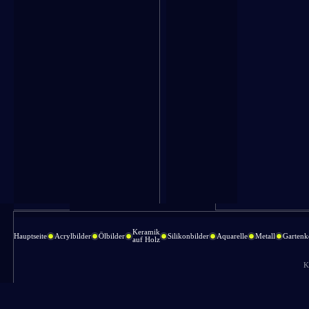
Keramik
Hauptseite
Acrylbilder
Ölbilder
Silikonbilder
Aquarelle
Metall
Gartenk
auf Holz
K