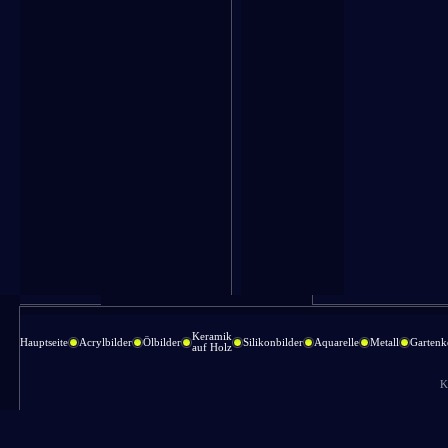
Keramik
Hauptseite
Acrylbilder
Ölbilder
Silikonbilder
Aquarelle
Metall
Gartenk
auf Holz
K