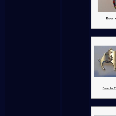
Brosche
Brosche El