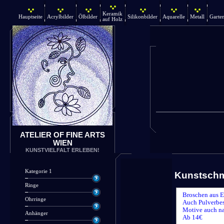
Keramik
Hauptseite
Acrylbilder
Ölbilder
Silikonbilder
Aquarelle
Metall
Garte
auf Holz
ATELIER OF FINE ARTS
WIEN
KUNSTVIELFALT ERLEBEN!
Kategorie 1
Kunstsch
Ringe
Broschen aus E
Ohrringe
Auch Pulverbes
Motive auch n
Anhänger
Ab 14€