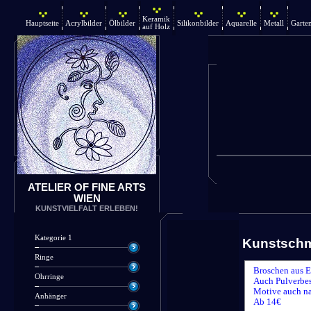
Keramik
Hauptseite
Acrylbilder
Ölbilder
Silikonbilder
Aquarelle
Metall
Garte
auf Holz
ATELIER OF FINE ARTS
WIEN
KUNSTVIELFALT ERLEBEN!
Kategorie 1
Kunstsch
Ringe
Broschen aus E
Ohrringe
Auch Pulverbes
Motive auch n
Anhänger
Ab 14€