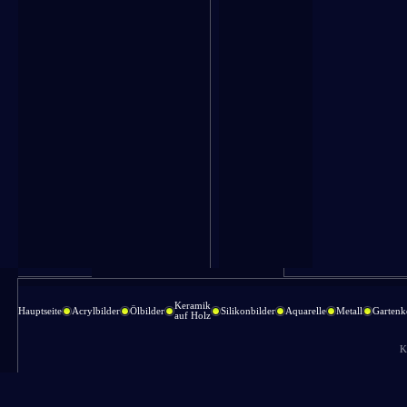
Keramik
Hauptseite
Acrylbilder
Ölbilder
Silikonbilder
Aquarelle
Metall
Gartenk
auf Holz
K