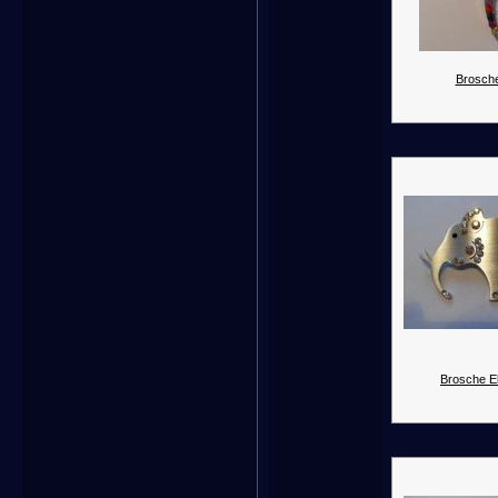
Brosche
Brosche El