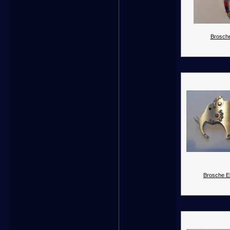
Brosche
Brosche El