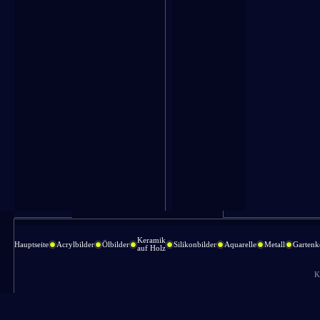
Keramik
Hauptseite
Acrylbilder
Ölbilder
Silikonbilder
Aquarelle
Metall
Gartenk
auf Holz
K