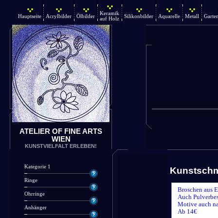
Keramik
Hauptseite
Acrylbilder
Ölbilder
Silikonbilder
Aquarelle
Metall
Garte
auf Holz
ATELIER OF FINE ARTS
WIEN
KUNSTVIELFALT ERLEBEN!
Kategorie 1
Kunstsch
Ringe
Broschen aus E
Ohrringe
Auch Pulverbes
Motive auch n
Anhänger
Ab 14€