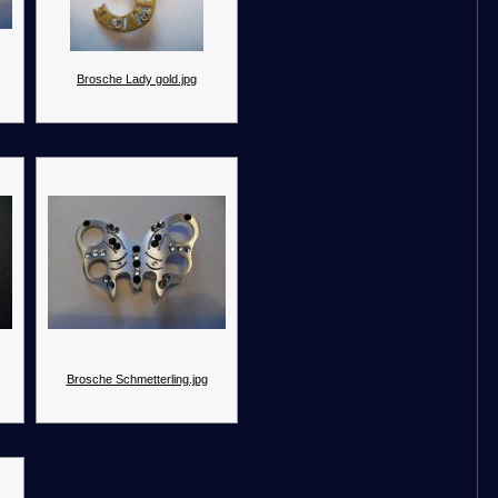
Brosche Lady gold.jpg
Brosche Schmetterling.jpg