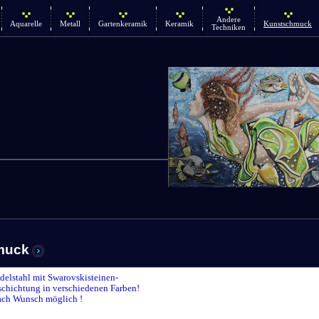
Andere
Aquarelle
Metall
Gartenkeramik
Keramik
Kunstschmuck
Techniken
muck
delstahl mit Swarovskisteinen-
chichtung in verschiedenen Farben!
ach Wunsch möglich !