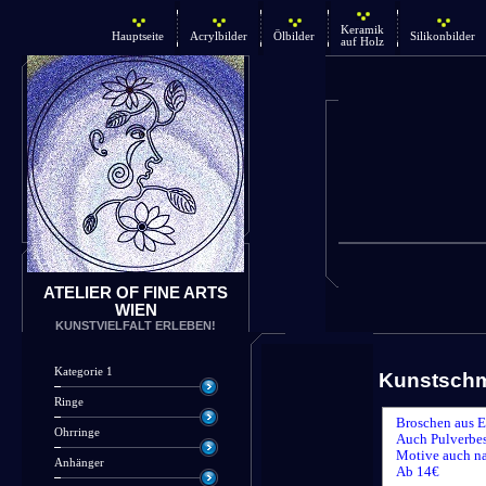
Keramik
Hauptseite
Acrylbilder
Ölbilder
Silikonbilder
auf Holz
ATELIER OF FINE ARTS
WIEN
KUNSTVIELFALT ERLEBEN!
Kategorie 1
Kunstsch
Ringe
Broschen aus E
Ohrringe
Auch Pulverbes
Motive auch n
Anhänger
Ab 14€