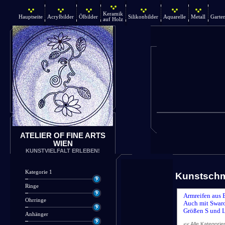
Keramik
Hauptseite
Acrylbilder
Ölbilder
Silikonbilder
Aquarelle
Metall
Garte
auf Holz
ATELIER OF FINE ARTS
WIEN
KUNSTVIELFALT ERLEBEN!
Kategorie 1
Kunstsch
Ringe
Armreifen aus 
Ohrringe
Auch mit Swaro
Größen S und L
Anhänger
<< Alle Kategorie