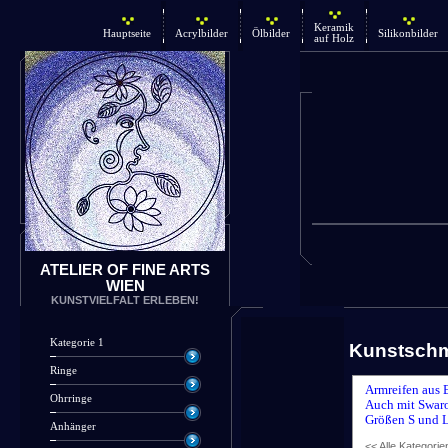
Keramik
Hauptseite
Acrylbilder
Ölbilder
Silikonbilder
auf Holz
ATELIER OF FINE ARTS
WIEN
KUNSTVIELFALT ERLEBEN!
Kategorie 1
Kunstsch
Ringe
Armreifen aus 
Ohrringe
Auch mit Swaro
Größen S und L
Anhänger
<< Alle Kategorie