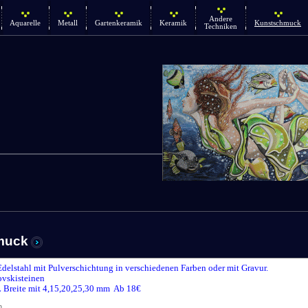
Andere
Aquarelle
Metall
Gartenkeramik
Keramik
Kunstschmuck
Techniken
muck
Edelstahl mit Pulverschichtung in verschiedenen Farben oder mit Gravur.
vskisteinen
 Breite mit 4,15,20,25,30 mm Ab 18€
n