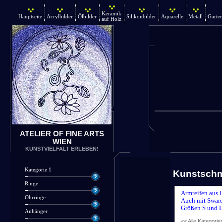
Keramik
Hauptseite
Acrylbilder
Ölbilder
Silikonbilder
Aquarelle
Metall
Garte
auf Holz
ATELIER OF FINE ARTS
WIEN
KUNSTVIELFALT ERLEBEN!
Kategorie 1
Kunstsch
Ringe
Armreifen aus 
Ohrringe
Auch mit Swaro
Größen S und L
Anhänger
<< Alle Kategorie