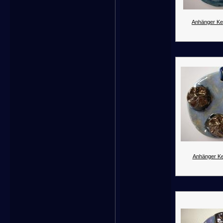
Anhänger Ke
Anhänger Ke