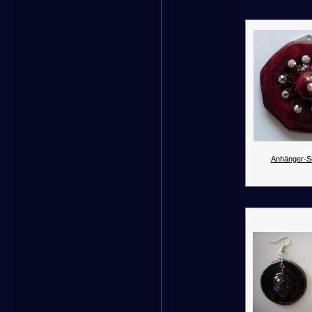
Anhänger-Se