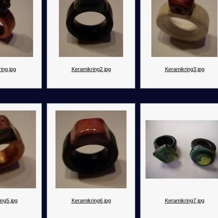
ing.jpg
Keramikring2.jpg
Keramikring3.jpg
ing5.jpg
Keramikring6.jpg
Keramikring7.jpg