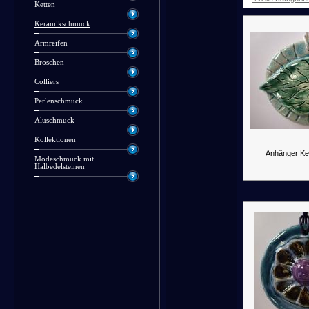
Ketten
Keramikschmuck
Armreifen
Broschen
Colliers
Perlenschmuck
Aluschmuck
Kollektionen
Anhänger Ke
Modeschmuck mit
Halbedelsteinen