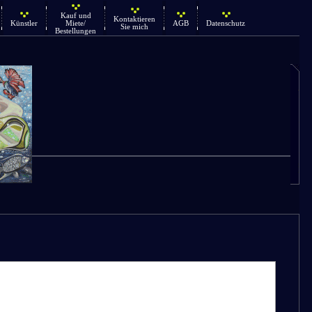
Kauf und
Kontaktieren
Künstler
Miete/
AGB
Datenschutz
Sie mich
Bestellungen