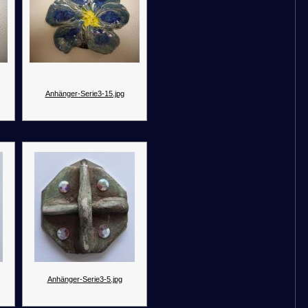
Anhänger-Serie3-15.jpg
Anhänger-Serie3-5.jpg